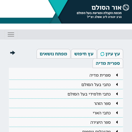
Toggle
gation
עץ עיון
עץ חיפוש
מפתח נושאים
ספרית מדיה
ספרית מדיה
כתבי בעל הסולם
כתבי תלמידי בעל הסולם
ספר הזהר
כתבי הארי
ספר היצירה
מקובלים נוספים