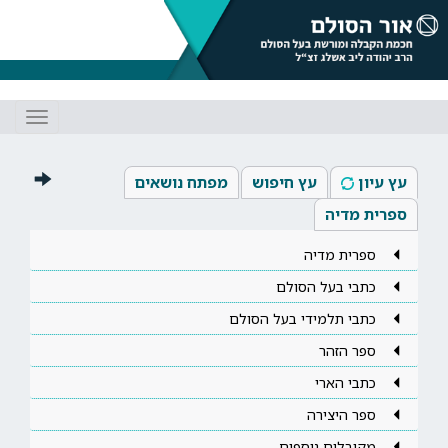
Toggle
gation
עץ עיון
עץ חיפוש
מפתח נושאים
ספרית מדיה
ספרית מדיה
כתבי בעל הסולם
כתבי תלמידי בעל הסולם
ספר הזהר
כתבי הארי
ספר היצירה
מקובלים נוספים