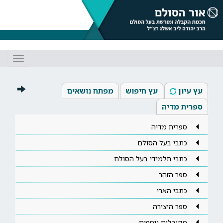
Toggle
gation
עץ עיון
עץ חיפוש
מפתח נושאים
ספרית מדיה
ספרית מדיה
כתבי בעל הסולם
כתבי תלמידי בעל הסולם
ספר הזהר
כתבי הארי
ספר היצירה
מקובלים נוספים