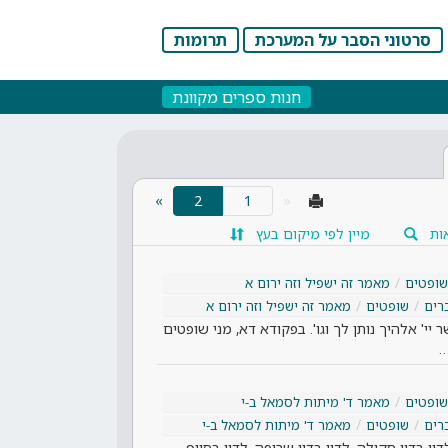
סרטוני הסבר על המערכת
תרומות
חנות ספרים מקוונת
(current)
»
2
«
ות
מיין לפי מיקום בעץ
שופטים
מאמר זה ישפיל וזה ירום א
רים
שופטים
מאמר זה ישפיל וזה ירום א
י' אלהיך נותן לך וגו'. בפקודא דא, מני שופטים
…
שופטים
מאמר ד' מיתות לסמאל ב-י
רים
שופטים
מאמר ד' מיתות לסמאל ב-י
ון בדין סקילה. לדון בדין שריפה. לדון בסייף