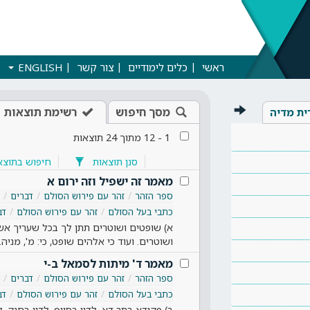
ראשי
כלים לימודיים
צור קשר
ENGLISH
מסך חיפוש
רשימת תוצאות
ית מדיה
1
-
12
מתוך
24
תוצאות
סנן תוצאות
חיפוש בתוצא
מאמר זה ישפיל וזה ירום א
ספר הזהר
זהר עם פירוש הסולם
דברים
כתבי בעל הסולם
זהר עם פירוש הסולם
דב
א) שופטים ושוטרים תתן לך בכל שעריך אשר י
ושוטרים. ועוד כי אלהים שופט, כי: מ', מניה
מאמר ד' מיתות לסמאל ב-י
ספר הזהר
זהר עם פירוש הסולם
דברים
כתבי בעל הסולם
זהר עם פירוש הסולם
דב
ב) פקודא בתר דא, לדון בסייף. לדון בחנק. לד