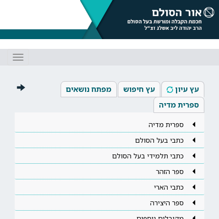
Toggle
gation
עץ עיון
עץ חיפוש
מפתח נושאים
ספרית מדיה
ספרית מדיה
כתבי בעל הסולם
כתבי תלמידי בעל הסולם
ספר הזהר
כתבי הארי
ספר היצירה
מקובלים נוספים