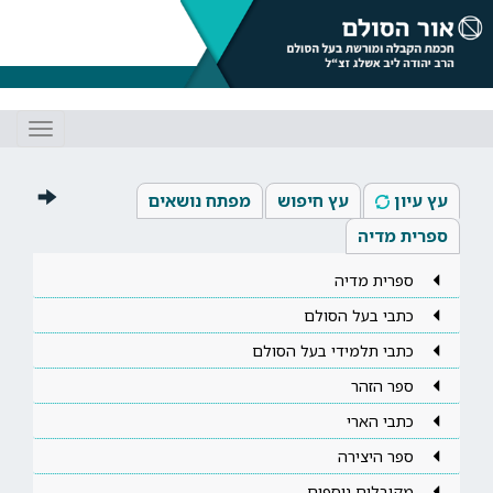
Toggle
gation
עץ עיון
עץ חיפוש
מפתח נושאים
ספרית מדיה
ספרית מדיה
כתבי בעל הסולם
כתבי תלמידי בעל הסולם
ספר הזהר
כתבי הארי
ספר היצירה
מקובלים נוספים