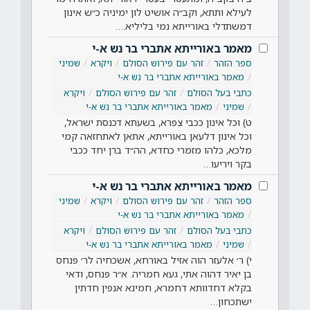
לעילא ותתא, וקב״ה אושיט לון ימיניה כ״ש אינון
דמשתדלי באורייתא נמי בליליא.…
מאמר באורייתא אתברי בר נש א-י
ספר הזהר
זהר עם פירוש הסולם
ויקרא
שמיני
מאמר באורייתא אתברי בר נש א-י
כתבי בעל הסולם
זהר עם פירוש הסולם
ויקרא
שמיני
מאמר באורייתא אתברי בר נש א-י
ט) וכל אינון ככבי צפרא, בשעתא דכנסת ישראל,
וכל אינון דלעאן באורייתא, אתאן לאתחזאה קמי
מלכא, כלהו מזמרי כחדא, הה״ד ברן יחד ככבי
בקר ויריעו…
מאמר באורייתא אתברי בר נש א-י
ספר הזהר
זהר עם פירוש הסולם
ויקרא
שמיני
מאמר באורייתא אתברי בר נש א-י
כתבי בעל הסולם
זהר עם פירוש הסולם
ויקרא
שמיני
מאמר באורייתא אתברי בר נש א-י
י) ר׳ אלעזר הוה אזיל באורחא, אשכחיה לר׳ פנחס
בן יאיר דהוה אתי, געא חמריה. א״ר פנחס, ודאי
בקלא דחדוותא דחמרא, חמינא אנפין חדתין
ישתכחון…