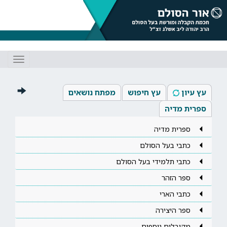
Toggle
gation
עץ עיון
עץ חיפוש
מפתח נושאים
ספרית מדיה
ספרית מדיה
כתבי בעל הסולם
כתבי תלמידי בעל הסולם
ספר הזהר
כתבי הארי
ספר היצירה
מקובלים נוספים