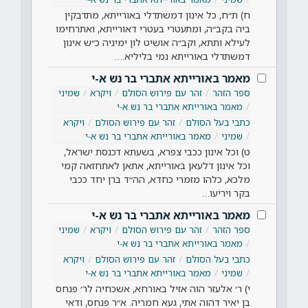
ח) ת״ח, כל אינון דמשתדלי באורייתא, מתדבקין
ביה בקב״ה, ומתעטרי בעטרי דאורייתא, ואתרחימו
לעילא ותתא, וקב״ה אושיט לון ימיניה כ״ש אינון
דמשתדלי באורייתא נמי בליליא.…
מאמר באורייתא אתברי בר נש א-י
ספר הזהר
זהר עם פירוש הסולם
ויקרא
שמיני
מאמר באורייתא אתברי בר נש א-י
כתבי בעל הסולם
זהר עם פירוש הסולם
ויקרא
שמיני
מאמר באורייתא אתברי בר נש א-י
ט) וכל אינון ככבי צפרא, בשעתא דכנסת ישראל,
וכל אינון דלעאן באורייתא, אתאן לאתחזאה קמי
מלכא, כלהו מזמרי כחדא, הה״ד ברן יחד ככבי
בקר ויריעו…
מאמר באורייתא אתברי בר נש א-י
ספר הזהר
זהר עם פירוש הסולם
ויקרא
שמיני
מאמר באורייתא אתברי בר נש א-י
כתבי בעל הסולם
זהר עם פירוש הסולם
ויקרא
שמיני
מאמר באורייתא אתברי בר נש א-י
י) ר׳ אלעזר הוה אזיל באורחא, אשכחיה לר׳ פנחס
בן יאיר דהוה אתי, געא חמריה. א״ר פנחס, ודאי