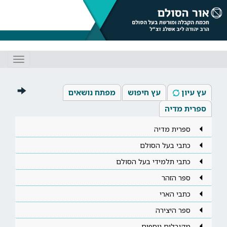
Toggle
gation
עץ עיון
עץ חיפוש
מפתח נושאים
ספרית מדיה
ספרית מדיה
כתבי בעל הסולם
כתבי תלמידי בעל הסולם
ספר הזהר
כתבי הארי
ספר היצירה
מקובלים נוספים