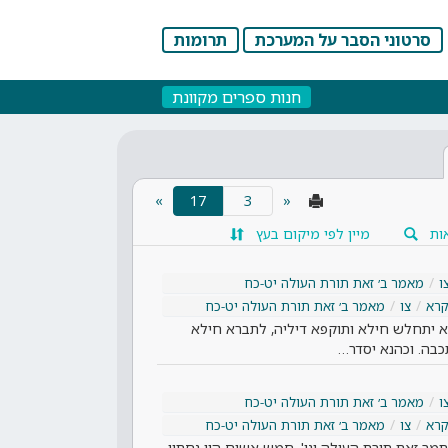
סרטוני הסבר על המערכת
תרומות
חנות ספרים מקוונת
(current)
»
17
«
ות
מיין לפי מיקום בעץ
ו
מאמר ב׳ זאת תורת העולה יט-כח
קרא
צו
מאמר ב׳ זאת תורת העולה יט-כח
ולא יתחלש חילא ותוקפא דיליה, לתברא חילא
בה. וכהנא יסדר…
ו
מאמר ב׳ זאת תורת העולה יט-כח
קרא
צו
מאמר ב׳ זאת תורת העולה יט-כח
ר זאת תורת העולה וגו'. חמש אשים הוו נחתין