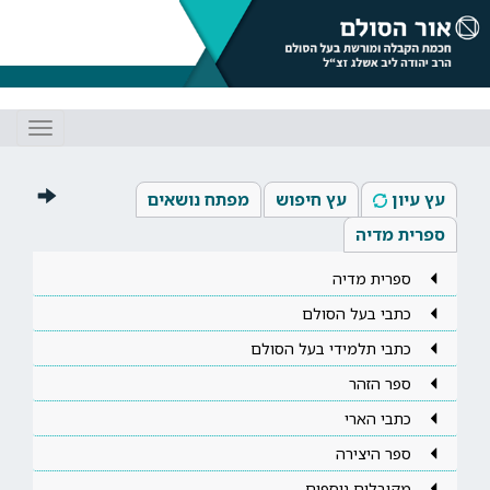
Toggle
gation
עץ עיון
עץ חיפוש
מפתח נושאים
ספרית מדיה
ספרית מדיה
כתבי בעל הסולם
כתבי תלמידי בעל הסולם
ספר הזהר
כתבי הארי
ספר היצירה
מקובלים נוספים