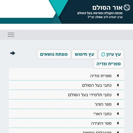
Toggle
gation
עץ עיון
עץ חיפוש
מפתח נושאים
ספרית מדיה
ספרית מדיה
כתבי בעל הסולם
כתבי תלמידי בעל הסולם
ספר הזהר
כתבי הארי
ספר היצירה
מקובלים נוספים