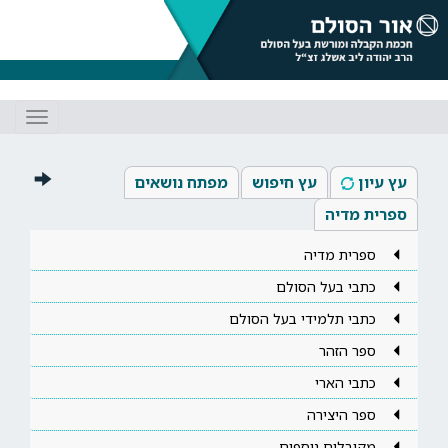
Toggle
gation
עץ עיון
עץ חיפוש
מפתח נושאים
ספרית מדיה
ספרית מדיה
כתבי בעל הסולם
כתבי תלמידי בעל הסולם
ספר הזהר
כתבי הארי
ספר היצירה
מקובלים נוספים