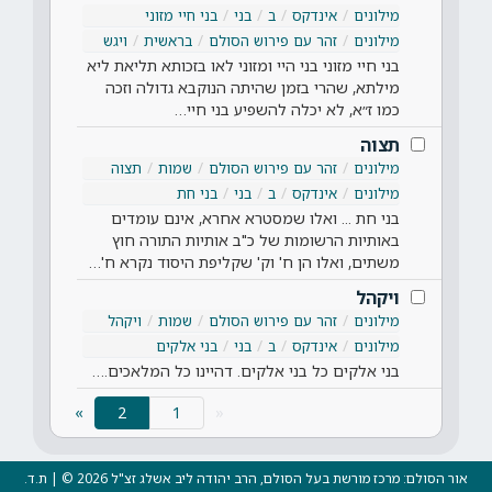
מילונים
אינדקס
ב
בני
בני חיי מזוני
מילונים
זהר עם פירוש הסולם
בראשית
ויגש
בני חיי מזוני בני היי ומזוני לאו בזכותא תליאת ליא
מילתא, שהרי בזמן שהיתה הנוקבא גדולה וזכה
כמו ז״א, לא יכלה להשפיע בני חיי…
תצוה
מילונים
זהר עם פירוש הסולם
שמות
תצוה
מילונים
אינדקס
ב
בני
בני חת
בני חת ... ואלו שמסטרא אחרא, אינם עומדים
באותיות הרשומות של כ"ב אותיות התורה חוץ
משתים, ואלו הן ח' וק' שקליפת היסוד נקרא ח'…
ויקהל
מילונים
זהר עם פירוש הסולם
שמות
ויקהל
מילונים
אינדקס
ב
בני
בני אלקים
בני אלקים כל בני אלקים. דהיינו כל המלאכים.…
(current)
»
2
«
אור הסולם: מרכז מורשת בעל הסולם, הרב יהודה ליב אשלג זצ"ל 2026 © | ת.ד.