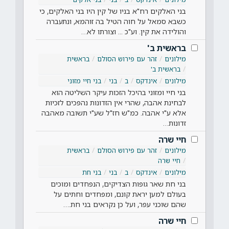
בני האלקים רח"א בניו של קין היו בני האלקים, כי
כשבא סמאל על חוה הטיל בה זוהמא, ונתעברה
והולידה את קין. וע"כ ... וצורתו לא…
בראשית ב'
מילונים
זהר עם פירוש הסולם
בראשית
בראשית ב'
מילונים
אינדקס
ב
בני
בני חיי מזוני
בני חיי ומזוני בהיכל הזכות עיקר השליטה הוא
לבחינת אהבה, שהרי אין הזדונות נהפכים לזכיות
אלא ע"י אהבה. כמ"ש חז"ל שע"י תשובה מאהבה
זדונות…
חיי שרה
מילונים
זהר עם פירוש הסולם
בראשית
חיי שרה
מילונים
אינדקס
ב
בני
בני חת
בני חת שאר גופות הצדיקים, הנפחדים ומוכים
בעולם למען יראת קונם, ומפחדים וחתים על
שהם שוכני עפר, ועל כן נקראים בני חת.…
חיי שרה