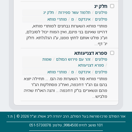
חלק יג
מילונים
תלמוד עשר ספירות
חלק יג
מילונים
אינדקס
מ
מותרי מוחא
מותרי מוחא השערות נבחנים למותרי מוחא,
דהיינו שאינם בני מינם, ואין המוח יכול לסובלם,
וע"כ פולט אותם לחוץ ממנו, ע"ג הגלגלתא. חלק
יג' דף…
ספרא דצניעותא
מילונים
זהר עם פירוש הסולם
שמות
ספרא דצניעותא
מילונים
אינדקס
מ
מותרי מוחא
מותרי מוחא סוד השערות מה הם. ... תחילה יוצא
בהם גם הג"ר דחכמה, ואח"כ מסתלקות הג"ר
מהם ונשארים בו"ק דחכמה ... והנה האו"ח שהיה
מלביש…
אור הסולם: מרכז מורשת בעל הסולם, הרב יהודה ליב אשלג זצ"ל 2026 © | ת.ד.
101 מושב לוזית 9984500, טלפון: 051-5730078