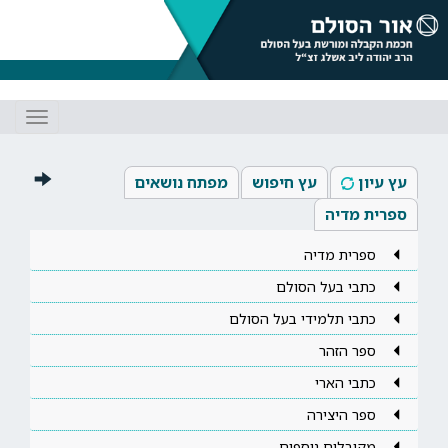
Toggle
gation
עץ עיון
עץ חיפוש
מפתח נושאים
ספרית מדיה
ספרית מדיה
כתבי בעל הסולם
כתבי תלמידי בעל הסולם
ספר הזהר
כתבי הארי
ספר היצירה
מקובלים נוספים