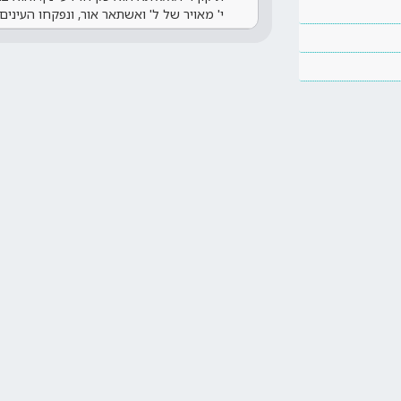
י' מאויר של ל' ואשתאר אור, ונפקחו העיני