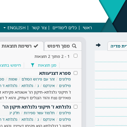
ראשי
כלים לימודיים
צור קשר
ENGLISH
מסך חיפוש
רשימת תוצאות
ית מדיה
1
-
2
מתוך
2
תוצאות
סנן תוצאות
חיפוש בתוצא
ספרא דצניעותא
מילונים
זהר עם פירוש הסולם
שמות
ספר
מילונים
אינדקס
ג
גלגלתא
גלגלתא ז' ת
ז' תיקוני גלגלתא-תיקון הו' אשגחא פקיחא 
מאירים נצח והוד הנגלים דעתיק, והוא ל ד
גלגלתא ז' תיקוני גלגלתא תיקון הו'
מילונים
תלמוד עשר ספירות
חלק יג
מילונים
אינדקס
ג
גלגלתא
גלגלתא ז' ת
תיקון ו' דגלגלתא הוא פקיחו דעיינין. והוא ב