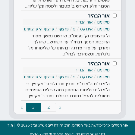
הטבור וה"פ דשורש ב' מטבור ולמטה ונק' עליון…
אור הבהיר
מילונים
אור הבהיר
מילונים
אינדקס
פ
פרצוף
פרצוף ה' פרצופים
ה' פרצופים נק' געסמ"ב. שורשם נמשך מסוד
הזדככות המסך דבחי"ד עד השורש... שהולך
ומזדכך על סדר מדרגה ובהיותו על שלימותו נק'
גלגלתא, וכשמזדכך לבחי"ג…
אור הבהיר
מילונים
אור הבהיר
מילונים
אינדקס
פ
פרצוף
פרצוף ה' פרצופים
ה"פ וב"מ ה"פ וב"מ: ותבין סוד ה"פ וב' מקיפין, כי
ה"פ ה"ס שלימות התחתון כמה שכלים הפנימיים
מסוגלים להכיל בתוכם בגבולם. וסוד ב' מקיפין…
(current)
»
3
«
אור הסולם: מרכז מורשת בעל הסולם, הרב יהודה ליב אשלג זצ"ל 2026 © | ת.ד.
101 מושב לוזית 9984500, טלפון: 051-5730078