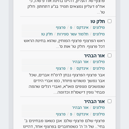
פרצוף של העליון, דהיינו בחינת אח"פ שלו, כי
אח"פ דעליון נמצאים תמיד בג"ע דתחתון. חלק
טו'…
חלק טו
מילונים
אינדקס
פ
פרצוף
מילונים
תלמוד עשר ספירות
חלק טו
ראש הפרצוף פרצוף המוחין, שהוא בחינת הראש
דכל פרצוף. חלק טו' אות ס'…
אור הבהיר
מילונים
אור הבהיר
מילונים
אינדקס
פ
פרצוף
אבר פרצוף הפרצוף נבחן לרמ"ח אברים, שכל
אבר נמשך משורש מיוחד, כמו אברי הידים
שנמשכים מגופים מאו"א, ואברי רגלים שהמה
מבחי' גופין דישסו"ת וכדומה.…
אור הבהיר
מילונים
אור הבהיר
מילונים
אינדקס
פ
פרצוף
פרצוף שלם פרצוף שלם: אכן כשאנו מבחינים ב'
בחי'... של ה' ה' כשמחוברים בפרצוף אחד, דהיינו