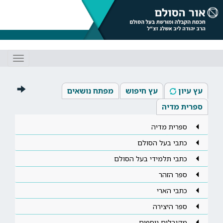
Toggle
gation
עץ עיון
עץ חיפוש
מפתח נושאים
ספרית מדיה
ספרית מדיה
כתבי בעל הסולם
כתבי תלמידי בעל הסולם
ספר הזהר
כתבי הארי
ספר היצירה
מקובלים נוספים