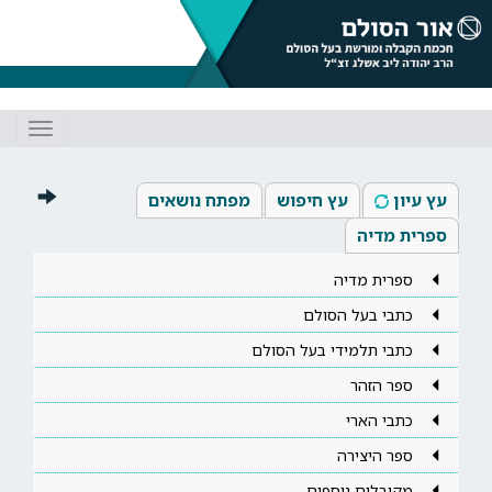
Toggle
gation
עץ עיון
עץ חיפוש
מפתח נושאים
ספרית מדיה
ספרית מדיה
כתבי בעל הסולם
כתבי תלמידי בעל הסולם
ספר הזהר
כתבי הארי
ספר היצירה
מקובלים נוספים