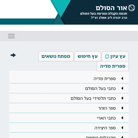
Toggle
gation
עץ עיון
עץ חיפוש
מפתח נושאים
ספרית מדיה
ספרית מדיה
כתבי בעל הסולם
כתבי תלמידי בעל הסולם
ספר הזהר
כתבי הארי
ספר היצירה
מקובלים נוספים