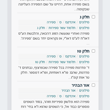
בשם ספירה אחת, דהיינו על שם הספירה העליונה
שבקומה…
חלק ג
מילונים
אינדקס
ס
ספירה
מילונים
תלמוד עשר ספירות
חלק ג
ספירה ואחרי שנעשה הזווג דהכאה, והלבשת הע"ס
דאו"ח לע"ס דאו"י, אז נקראים יחד בשם 'ספירה'.
…
חלק טו
מילונים
אינדקס
ס
ספירה
מילונים
תלמוד עשר ספירות
חלק טו
ד' מדרגות ספירה בכל ספירה שבפרצוף, נבחנים ד'
מדרגות, שהם: פו"א דאותיות, ופו"א דמספר. חלק
טו' אות קמ"ז…
אור הבהיר
מילונים
אור הבהיר
מילונים
אינדקס
ס
ספירה
ספירה הוא מלשון ספיריות וזוהר, בסוד השמים
מספרים כבוד אל, כי השמים שהוא ז"א בחי' רוח