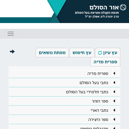
Toggle
gation
עץ עיון
עץ חיפוש
מפתח נושאים
ספרית מדיה
ספרית מדיה
כתבי בעל הסולם
כתבי תלמידי בעל הסולם
ספר הזהר
כתבי הארי
ספר היצירה
מקובלים נוספים