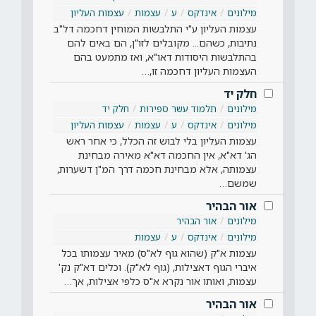
מילונים
אינדקס
ע
עצמות
עצמות העליון
עצמות העליון ע"י התלבשות המוחין דחכמה דל"ב
נתיבות, כשהם... מקובלים לזו"ן, הם באים להם
בהתלבשות היסודות דאו"א, ואז מתמעט בהם
העצמות העליון דחכמה זו,…
חלק יד
מילונים
תלמוד עשר ספירות
חלק יד
מילונים
אינדקס
ע
עצמות
עצמות העליון
עצמות העליון בלי לבוש זה הכלל, כי אחר ראש
הג' דא"א, אין החכמה דא"א מאירה מבחינת
עצמותה, אלא מבחינת חכמה דרך המ"ן דשערות,
שמשם…
אור הבהיר
מילונים
אור הבהיר
מילונים
אינדקס
ע
עצמות
עצמות א"ק (שהוא גוף לא"ס) מאיר עצמותו בכל
איברי הגוף דאצילות, (גוף לא"ק). וכלים דא"ק נק'
עצמות, ואותו אור נקרא א"ס כלפי אצילות, אך…
אור הבהיר