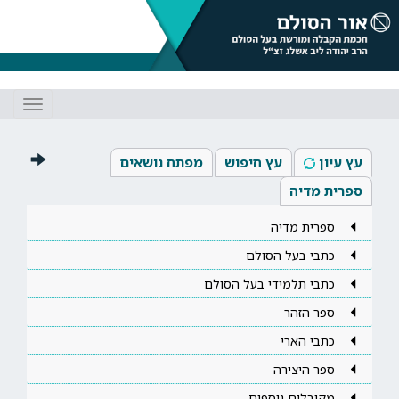
Toggle
gation
עץ עיון
עץ חיפוש
מפתח נושאים
ספרית מדיה
ספרית מדיה
כתבי בעל הסולם
כתבי תלמידי בעל הסולם
ספר הזהר
כתבי הארי
ספר היצירה
מקובלים נוספים