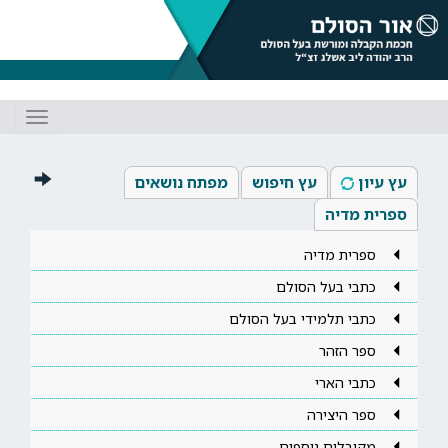
Toggle
gation
עץ עיון
עץ חיפוש
מפתח נושאים
ספרית מדיה
ספרית מדיה
כתבי בעל הסולם
כתבי תלמידי בעל הסולם
ספר הזהר
כתבי הארי
ספר היצירה
מקובלים נוספים