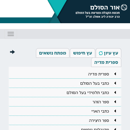
Toggle
gation
עץ עיון
עץ חיפוש
מפתח נושאים
ספרית מדיה
ספרית מדיה
כתבי בעל הסולם
כתבי תלמידי בעל הסולם
ספר הזהר
כתבי הארי
ספר היצירה
מקובלים נוספים