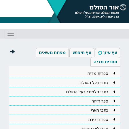
Toggle
gation
עץ עיון
עץ חיפוש
מפתח נושאים
ספרית מדיה
ספרית מדיה
כתבי בעל הסולם
כתבי תלמידי בעל הסולם
ספר הזהר
כתבי הארי
ספר היצירה
מקובלים נוספים