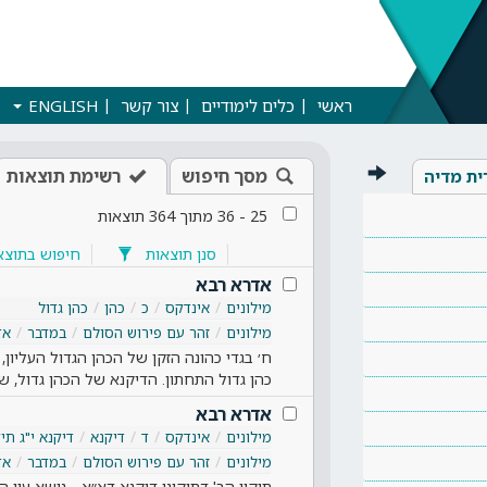
ראשי
כלים לימודיים
צור קשר
ENGLISH
מסך חיפוש
רשימת תוצאות
ית מדיה
25
-
36
מתוך
364
תוצאות
סנן תוצאות
חיפוש בתוצא
אדרא רבא
מילונים
אינדקס
כ
כהן
כהן גדול
מילונים
זהר עם פירוש הסולם
במדבר
אד
ח׳ בגדי כהונה הזקן של הכהן הגדול העליון,
כהן גדול התחתון. הדיקנא של הכהן גדול, 
אדרא רבא
מילונים
אינדקס
ד
דיקנא
דיקנא י"ג תיק
מילונים
זהר עם פירוש הסולם
במדבר
אד
תיקון הב' דתיקוני דיקנא דא״א - נושא עון 