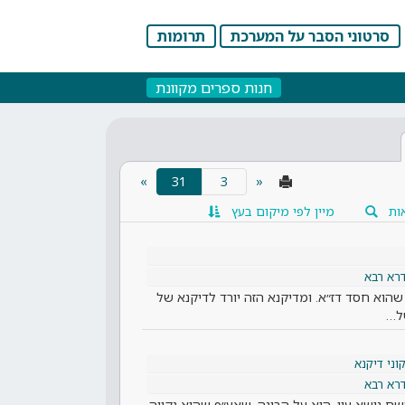
סרטוני הסבר על המערכת
תרומות
חנות ספרים מקוונת
(current)
»
31
«
ות
מיין לפי מיקום בעץ
רא רבא
 שהוא חסד דז״א. ומדיקנא הזה יורד לדיקנא של
של…
וני דיקנא
רא רבא
השם נושא עון, הוא על הבינה, שאע״פ שהיא נקייה