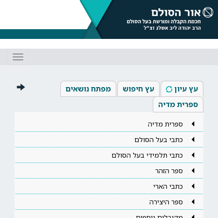
Toggle
gation
עץ עיון
עץ חיפוש
מפתח נושאים
ספרית מדיה
ספרית מדיה
כתבי בעל הסולם
כתבי תלמידי בעל הסולם
ספר הזהר
כתבי הארי
ספר היצירה
מקובלים נוספים