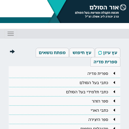
Toggle
gation
עץ עיון
עץ חיפוש
מפתח נושאים
ספרית מדיה
ספרית מדיה
כתבי בעל הסולם
כתבי תלמידי בעל הסולם
ספר הזהר
כתבי הארי
ספר היצירה
מקובלים נוספים