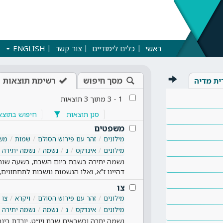
ראשי
כלים לימודיים
צור קשר
ENGLISH
מסך חיפוש
רשימת תוצאות
ית מדיה
1
-
3
מתוך
3
תוצאות
סנן תוצאות
חיפוש בתוצא
משפטים
מילונים
זהר עם פירוש הסולם
שמות
מש
מילונים
אינדקס
נ
נשמה
נשמה יתירה
נשמה יתירה בשבת ביום השבת, בשעה שנתק
דהיינו ז"א, ואלו הנשמות נושבות לתחתונים,
צו
מילונים
זהר עם פירוש הסולם
ויקרא
צו
מילונים
אינדקס
נ
נשמה
נשמה יתירה
נשמה יתרה וכשבאים שבת ויו״ט, יורדת בינה