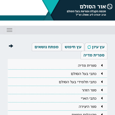
Toggle
gation
עץ עיון
עץ חיפוש
מפתח נושאים
ספרית מדיה
ספרית מדיה
כתבי בעל הסולם
כתבי תלמידי בעל הסולם
ספר הזהר
כתבי הארי
ספר היצירה
מקובלים נוספים