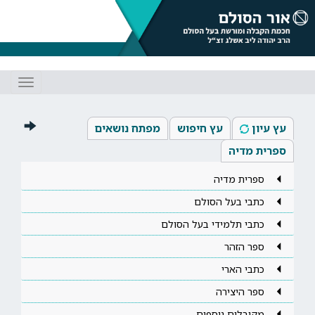
Toggle
gation
עץ עיון
עץ חיפוש
מפתח נושאים
ספרית מדיה
ספרית מדיה
כתבי בעל הסולם
כתבי תלמידי בעל הסולם
ספר הזהר
כתבי הארי
ספר היצירה
מקובלים נוספים