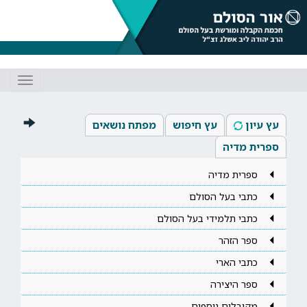
Toggle
gation
עץ עיון
עץ חיפוש
מפתח נושאים
ספרית מדיה
ספרית מדיה
כתבי בעל הסולם
כתבי תלמידי בעל הסולם
ספר הזהר
כתבי הארי
ספר היצירה
מקובלים נוספים