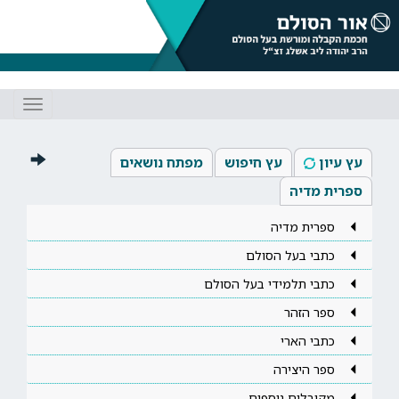
Toggle
gation
עץ עיון
עץ חיפוש
מפתח נושאים
ספרית מדיה
ספרית מדיה
כתבי בעל הסולם
כתבי תלמידי בעל הסולם
ספר הזהר
כתבי הארי
ספר היצירה
מקובלים נוספים