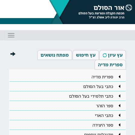
Toggle
gation
עץ עיון
עץ חיפוש
מפתח נושאים
ספרית מדיה
ספרית מדיה
כתבי בעל הסולם
כתבי תלמידי בעל הסולם
ספר הזהר
כתבי הארי
ספר היצירה
מקובלים נוספים