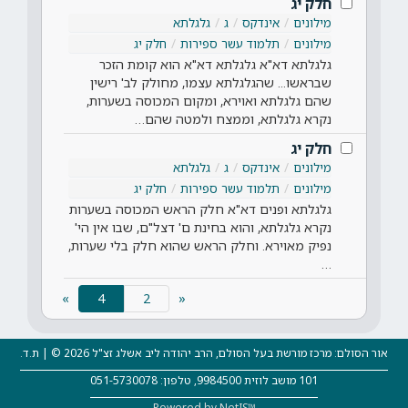
חלק יג
מילונים
אינדקס
ג
גלגלתא
מילונים
תלמוד עשר ספירות
חלק יג
גלגלתא דא"א גלגלתא דא"א הוא קומת הזכר
שבראשו... שהגלגלתא עצמו, מחולק לב' רישין
שהם גלגלתא ואוירא, ומקום המכוסה בשערות,
נקרא גלגלתא, וממצח ולמטה שהם…
חלק יג
מילונים
אינדקס
ג
גלגלתא
מילונים
תלמוד עשר ספירות
חלק יג
גלגלתא ופנים דא"א חלק הראש המכוסה בשערות
נקרא גלגלתא, והוא בחינת ם' דצל"ם, שבו אין הי'
נפיק מאוירא. וחלק הראש שהוא חלק בלי שערות,
…
(current)
»
4
«
אור הסולם: מרכז מורשת בעל הסולם, הרב יהודה ליב אשלג זצ"ל 2026 © | ת.ד.
101 מושב לוזית 9984500, טלפון: 051-5730078
Powered by NetIS™