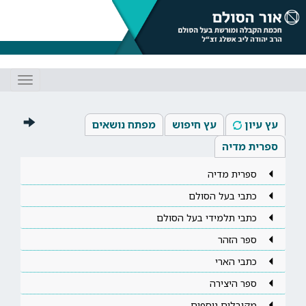
Toggle
gation
עץ עיון
עץ חיפוש
מפתח נושאים
ספרית מדיה
ספרית מדיה
כתבי בעל הסולם
כתבי תלמידי בעל הסולם
ספר הזהר
כתבי הארי
ספר היצירה
מקובלים נוספים