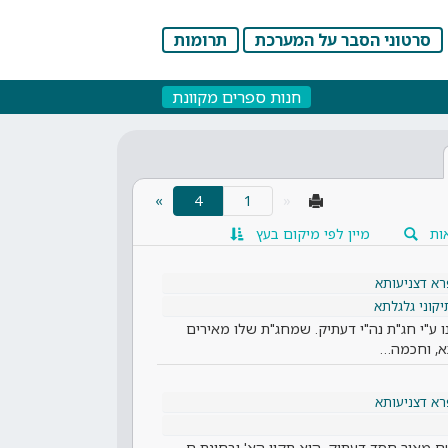
סרטוני הסבר על המערכת
תרומות
חנות ספרים מקוונת
(current)
»
4
«
ות
מיין לפי מיקום בעץ
א דצניעותא
יקוני גלגלתא
נו ע"י חג"ת נה"י דעתיק. שמחג"ת שלו מאירים
תא, וחכמה…
א דצניעותא
 מאיר חסד דעתיק. הוא תקון הא' ובחינת ם