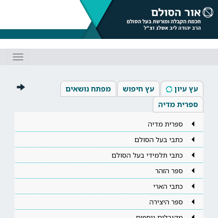
Toggle
gation
עץ עיון
עץ חיפוש
מפתח נושאים
ספרית מדיה
ספרית מדיה
כתבי בעל הסולם
כתבי תלמידי בעל הסולם
ספר הזהר
כתבי הארי
ספר היצירה
מקובלים נוספים