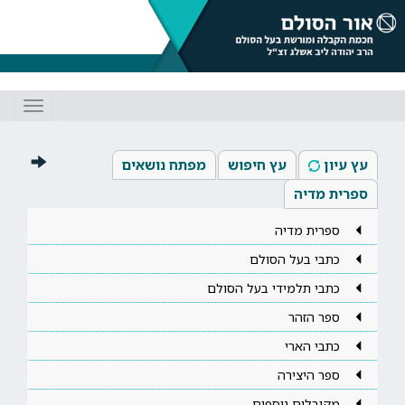
Toggle
gation
עץ עיון
עץ חיפוש
מפתח נושאים
ספרית מדיה
ספרית מדיה
כתבי בעל הסולם
כתבי תלמידי בעל הסולם
ספר הזהר
כתבי הארי
ספר היצירה
מקובלים נוספים