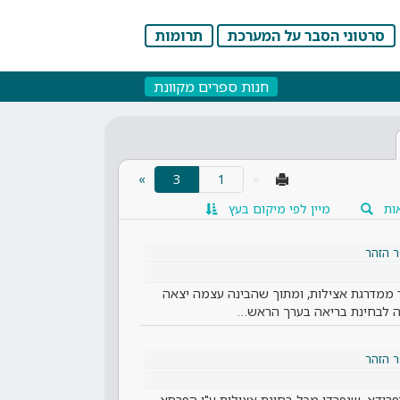
סרטוני הסבר על המערכת
תרומות
חנות ספרים מקוונת
(current)
»
3
«
ות
מיין לפי מיקום בעץ
 הזהר
 ממדרגת אצילות, ומתוך שהבינה עצמה יצאה
ה לבחינת בריאה בערך הראש…
 הזהר
ע דפרודא, שנפרדו מכל בחינת אצילות ע"י הפרסא,