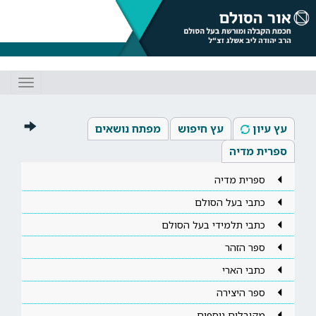
Toggle
gation
עץ עיון
עץ חיפוש
מפתח נושאים
ספרית מדיה
ספרית מדיה
כתבי בעל הסולם
כתבי תלמידי בעל הסולם
ספר הזהר
כתבי הארי
ספר היצירה
מקובלים נוספים