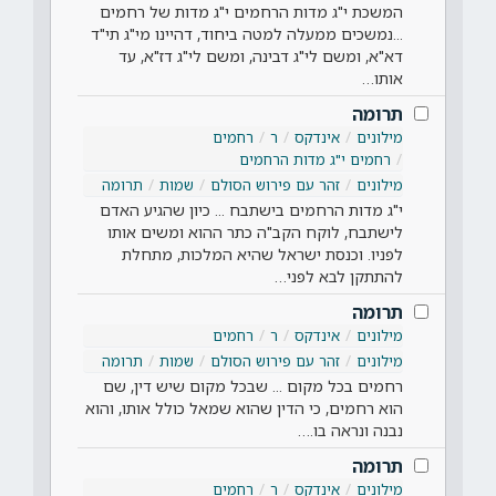
המשכת י"ג מדות הרחמים י"ג מדות של רחמים
...נמשכים ממעלה למטה ביחוד, דהיינו מי"ג תי"ד
דא"א, ומשם לי"ג דבינה, ומשם לי"ג דז"א, עד
אותו…
תרומה
מילונים
אינדקס
ר
רחמים
רחמים י"ג מדות הרחמים
מילונים
זהר עם פירוש הסולם
שמות
תרומה
י"ג מדות הרחמים בישתבח ... כיון שהגיע האדם
לישתבח, לוקח הקב"ה כתר ההוא ומשים אותו
לפניו. וכנסת ישראל שהיא המלכות, מתחלת
להתתקן לבא לפני…
תרומה
מילונים
אינדקס
ר
רחמים
מילונים
זהר עם פירוש הסולם
שמות
תרומה
רחמים בכל מקום ... שבכל מקום שיש דין, שם
הוא רחמים, כי הדין שהוא שמאל כולל אותו, והוא
נבנה ונראה בו.…
תרומה
מילונים
אינדקס
ר
רחמים