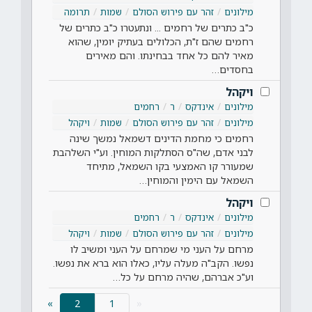
מילונים
זהר עם פירוש הסולם
שמות
תרומה
כ"ב כתרים של רחמים ... ונתעטרו כ"ב כתרים של
רחמים שהם ז"ת, הכלולים בעתיק יומין, שהוא
מאיר להם כל אחד בבחינתו. והם מאירים
בחסדים…
ויקהל
מילונים
אינדקס
ר
רחמים
מילונים
זהר עם פירוש הסולם
שמות
ויקהל
רחמים כי מחמת הדינים דשמאל נמשך שינה
לבני אדם, שה"ס הסתלקות המוחין. וע"י השלהבת
שמעורר קו האמצעי בקו השמאל, מתיחד
השמאל עם הימין והמוחין…
ויקהל
מילונים
אינדקס
ר
רחמים
מילונים
זהר עם פירוש הסולם
שמות
ויקהל
מרחם על העני מי שמרחם על העני ומשיב לו
נפשו. הקב"ה מעלה עליו, כאלו הוא ברא את נפשו.
וע"כ אברהם, שהיה מרחם על כל…
(current)
»
2
«