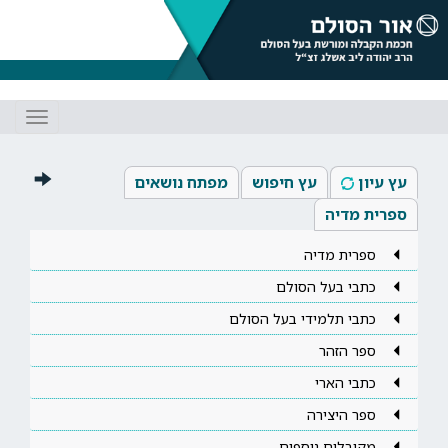
Toggle
gation
עץ עיון
עץ חיפוש
מפתח נושאים
ספרית מדיה
ספרית מדיה
כתבי בעל הסולם
כתבי תלמידי בעל הסולם
ספר הזהר
כתבי הארי
ספר היצירה
מקובלים נוספים