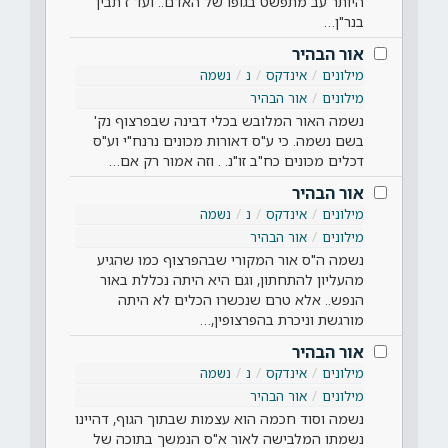
היותר עב מתפשט בגופו של האדם.. ועד"ז תבין
בנר"ן…
אור הבהיר
מילונים
אינדקס
נ
נשמה
מילונים
אור הבהיר
נשמה האור המלובש בכלי דבינה שבפרצוף נק'
בשם נשמה. כי ע"ס דאורות מכונים נרנח"י וע"ס
דכלים מכונים כח"ב זו"נ. . וזה אמור רק אם…
אור הבהיר
מילונים
אינדקס
נ
נשמה
מילונים
אור הבהיר
נשמה ה"ס אור המקורי שבהפרצוף כמו שהגיע
מהעליון להתחתון, וגם היא היתה נכללת באור
הנפש.. אלא טרם שנכשרו הכלים לא היתה
מורגשת וניכרת בהפרצופין,…
אור הבהיר
מילונים
אינדקס
נ
נשמה
מילונים
אור הבהיר
נשמה וסוד חכמה הוא עצמות שבתוך הגוף, דהיינו
נשמתו המלבישה לאור א"ס הנמשך בתוכה של