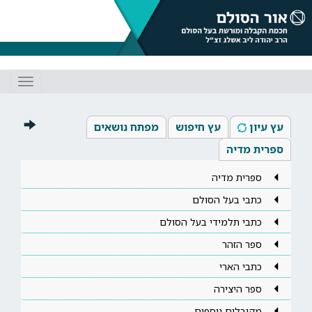
Toggle
gation
עץ עיון
עץ חיפוש
מפתח נושאים
ספרית מדיה
ספרית מדיה
כתבי בעל הסולם
כתבי תלמידי בעל הסולם
ספר הזהר
כתבי הארי
ספר היצירה
מקובלים נוספים