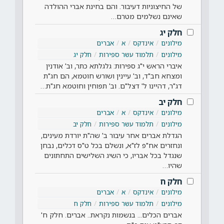
של החיצוניות דעיבור. והם בחינת אברי ההולדה
שאינם נשלמים מטרם…
חלק יג
מילונים
אינדקס
א
אברים
מילונים
תלמוד עשר ספירות
חלק יג
איברי הראש י"ג ספירות: גלגלתא כתר, וב' אודנין
ומצחא חב"ד, וב' עיינין ושורש חוטמא, הם חג"ת
דג"ר, דהיינו ל' דצל"ם. וב' תפוחין וחוטמא חג"ת…
חלק יב
מילונים
אינדקס
א
אברים
מילונים
תלמוד עשר ספירות
חלק יב
הגדלת אברים אחר עיבור ב' שה"ת יורדת מעינים,
ונחזרים אח"פ לז"א, ונשלם בכל ט"ס דכלים, נבחן
שנגדל בכל אבריו, כי השיג השלישים התחתונים
שהיו…
חלק ח
מילונים
אינדקס
א
אברים
מילונים
תלמוד עשר ספירות
חלק ח
אברים הכלים... בנשמות נקראת.. אברים. חלק ח'