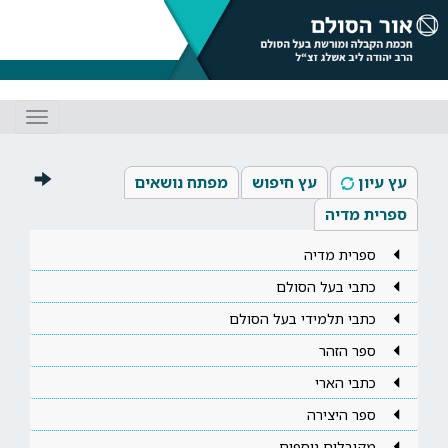
Toggle
gation
עץ עיון
עץ חיפוש
מפתח נושאים
ספרית מדיה
ספרית מדיה
כתבי בעל הסולם
כתבי תלמידי בעל הסולם
ספר הזהר
כתבי הארי
ספר היצירה
מקובלים נוספים