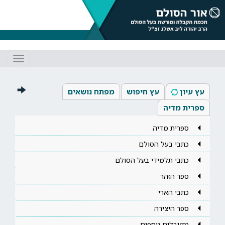
Toggle
gation
עץ עיון
עץ חיפוש
מפתח נושאים
ספרית מדיה
ספרית מדיה
כתבי בעל הסולם
כתבי תלמידי בעל הסולם
ספר הזהר
כתבי הארי
ספר היצירה
מקובלים נוספים