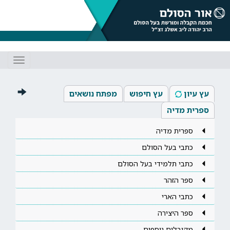
Toggle
gation
עץ עיון
עץ חיפוש
מפתח נושאים
ספרית מדיה
ספרית מדיה
כתבי בעל הסולם
כתבי תלמידי בעל הסולם
ספר הזהר
כתבי הארי
ספר היצירה
מקובלים נוספים