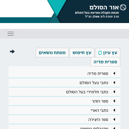
Toggle
gation
עץ עיון
עץ חיפוש
מפתח נושאים
ספרית מדיה
ספרית מדיה
כתבי בעל הסולם
כתבי תלמידי בעל הסולם
ספר הזהר
כתבי הארי
ספר היצירה
מקובלים נוספים