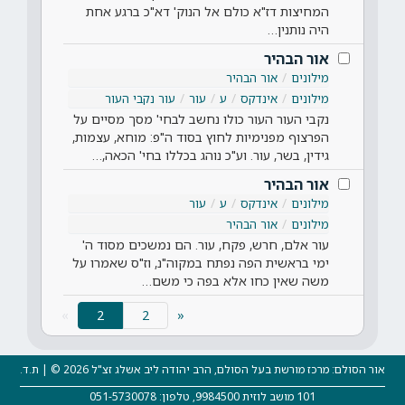
המחיצות דז"א כולם אל הנוק' דא"כ ברגע אחת
היה נותנין…
אור הבהיר
מילונים
אור הבהיר
מילונים
אינדקס
ע
עור
עור נקבי העור
נקבי העור העור כולו נחשב לבחי' מסך מסיים על
הפרצוף מפנימיות לחוץ בסוד ה"פ: מוחא, עצמות,
גידין, בשר, עור. וע"כ נוהג בכללו בחי' הכאה,…
אור הבהיר
מילונים
אינדקס
ע
עור
מילונים
אור הבהיר
עור אלם, חרש, פקח, עור. הם נמשכים מסוד ה'
ימי בראשית הפה נפתח במקוה"נ, וז"ס שאמרו על
משה שאין כחו אלא בפה כי משם…
(current)
»
2
«
אור הסולם: מרכז מורשת בעל הסולם, הרב יהודה ליב אשלג זצ"ל 2026 © | ת.ד.
101 מושב לוזית 9984500, טלפון: 051-5730078