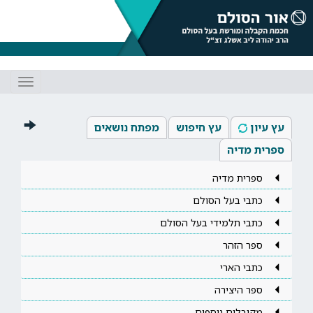
Toggle
gation
עץ עיון
עץ חיפוש
מפתח נושאים
ספרית מדיה
ספרית מדיה
כתבי בעל הסולם
כתבי תלמידי בעל הסולם
ספר הזהר
כתבי הארי
ספר היצירה
מקובלים נוספים