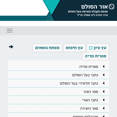
Toggle
gation
עץ עיון
עץ חיפוש
מפתח נושאים
ספרית מדיה
ספרית מדיה
כתבי בעל הסולם
כתבי תלמידי בעל הסולם
ספר הזהר
כתבי הארי
ספר היצירה
מקובלים נוספים