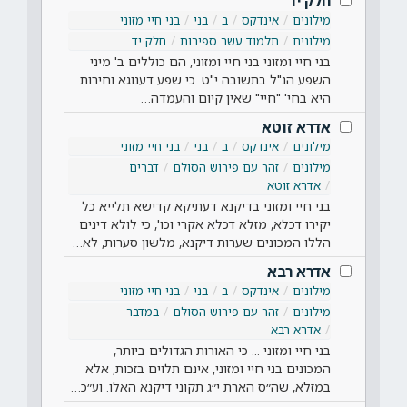
חלק יד
מילונים
אינדקס
ב
בני
בני חיי מזוני
מילונים
תלמוד עשר ספירות
חלק יד
בני חיי ומזוני בני חיי ומזוני, הם כוללים ב' מיני
השפע הנ"ל בתשובה י"ט. כי שפע דענוגא וחירות
היא בחי' "חיי" שאין קיום והעמדה…
אדרא זוטא
מילונים
אינדקס
ב
בני
בני חיי מזוני
מילונים
זהר עם פירוש הסולם
דברים
אדרא זוטא
בני חיי ומזוני בדיקנא דעתיקא קדישא תלייא כל
יקירו דכלא, מזלא דכלא אקרי וכו', כי לולא דינים
הללו המכונים שערות דיקנא, מלשון סערות, לא…
אדרא רבא
מילונים
אינדקס
ב
בני
בני חיי מזוני
מילונים
זהר עם פירוש הסולם
במדבר
אדרא רבא
בני חיי ומזוני ... כי האורות הגדולים ביותר,
המכונים בני חיי ומזוני, אינם תלוים בזכות, אלא
במזלא, שה״ס הארת י״ג תקוני דיקנא האלו. וע״כ…