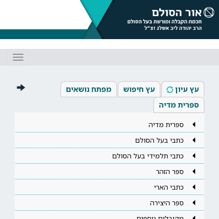
Toggle
gation
עץ עיון
עץ חיפוש
מפתח נושאים
ספרית מדיה
ספרית מדיה
כתבי בעל הסולם
כתבי תלמידי בעל הסולם
ספר הזהר
כתבי הארי
ספר היצירה
מקובלים נוספים