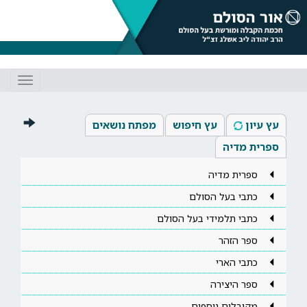
Toggle
gation
עץ עיון
עץ חיפוש
מפתח נושאים
ספרית מדיה
ספרית מדיה
כתבי בעל הסולם
כתבי תלמידי בעל הסולם
ספר הזהר
כתבי הארי
ספר היצירה
מקובלים נוספים