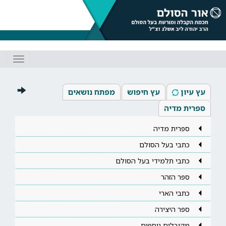
Toggle
gation
עץ עיון
עץ חיפוש
מפתח נושאים
ספרית מדיה
ספרית מדיה
כתבי בעל הסולם
כתבי תלמידי בעל הסולם
ספר הזהר
כתבי הארי
ספר היצירה
מקובלים נוספים