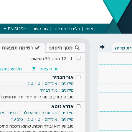
ראשי
כלים לימודיים
צור קשר
ENGLISH
מסך חיפוש
רשימת תוצאות
ית מדיה
1
-
12
מתוך
30
תוצאות
סנן תוצאות
חיפוש בתוצא
אור הבהיר
מילונים
אינדקס
ט
טוב
מילונים
אור הבהיר
טוב טוב ורע ובינוני:היינו חסד ודין ורחמים 
אדרא זוטא
מילונים
זהר עם פירוש הסולם
דברים
אד
מילונים
אינדקס
ט
טוב
טוב עין
טוב עין הוא יבורך המוח, שהוא חכמה סתי
הברכות יוצאות ממנו. ומשום שמוח הזה לוהט