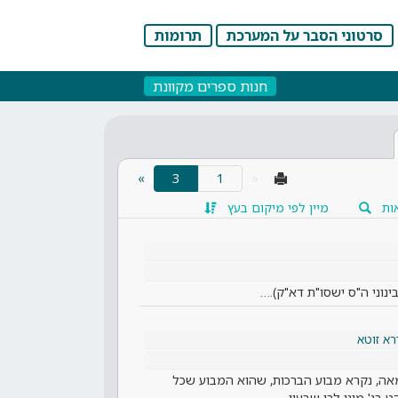
סרטוני הסבר על המערכת
תרומות
חנות ספרים מקוונת
(current)
»
3
«
ות
מיין לפי מיקום בעץ
(בינוני ה"ס ישסו"ת דא"ק).…
רא זוטא
מאה, נקרא מבוע הברכות, שהוא המבוע שכל
 בג' מיני לבן שבעין,…